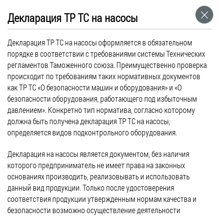
ГОСТ 23166-99 «Блоки оконные. Общие
Декларация ТР ТС на насосы
технические условия» подвергся
Декларация ТР ТС на насосы оформляется в обязательном
изменениям
порядке в соответствии с требованиями системы Технических
Сентябрь 01, 2016
регламентов Таможенного союза. Преимущественно проверка
Новости
происходит по требованиям таких нормативных документов
как ТР ТС «О безопасности машин и оборудования» и «О
ГОСТ 23166-99 «Блоки оконные. Общие технические условия»
безопасности оборудования, работающего под избыточным
подвергся изменениям – в него добавлены два новых
давлением». Конкретно тип норматива, согласно которому
требования. В первую очередь, все оконные блоки должны быть
должна быть получена декларация ТР ТС на насосы,
оснащены системой параллельно-выдвижного открывания, что
определяется видов подконтрольного оборудования.
позволит проветривать используемое помещения путем
образования небольшой щели по периметру всего оконного
Декларация на насосы является документом, без наличия
блока. Кроме этого, каждое окно должно быть укомплектовано
которого предприниматель не имеет права на законных
замком безопасности, применение которого будет блокировать
основаниях производить, реализовывать и использовать
[…]
данный вид продукции. Только после удостоверения
соответствия продукции утвержденным нормам качества и
безопасности возможно осуществление деятельности