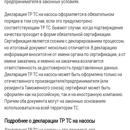
предпринимателя в законных условиях.
Для добровольной сертификации продуктов
Декларация ТР ТС на насосы оформляется в обязательном
органического производства разработан
порядке в том случае, если это предусмотрено
новый национальный стандарт
соответствующим ТР ТС. Бывают случаи, когда подтверждение
качества проходит в форме обязательной сертификации.
Август 26, 2016
Сертификация является схожим с декларированием процессом,
Новости
но итоговый документ несколько отличается. В декларацию
информация вносится не от имени органа по сертификации, а от
Для добровольной сертификации продуктов органического
имени заказчика, и именно на заказчика возлагается
производства разработан новый национальный стандарт — ГОСТ
ответственность за достоверность представленных данных.
Р 57022-2016 «Продукция органического производства. Порядок
Декларация ТР ТС на насосы может быть оформлена только на
проведения добровольной сертификации». Его применение
отечественного производителя/предпринимателя (или
позволит предпринимателям (производителям и поставщикам)
резидента Таможенного союза), сертификат может быть
повысить имидж собственной компании и укрепить
оформлен как на российскую, так и на иностранную компанию.
конкурентоспособность товара на рынке. Новый ГОСТ должен
Причем оба документа могут на законных основаниях
вступить в силу с начала 2017 года. Разработка нового
использоваться на всей территории ТС.
госстандарта осуществлялась на основе ранее […]
Подробнее о декларации ТР ТС на насосы
Декларация ТР ТС на насосы – это документ, который