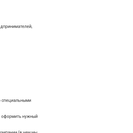
едпринимателей,
со специальными
о оформить нужный
компании (в чем мы