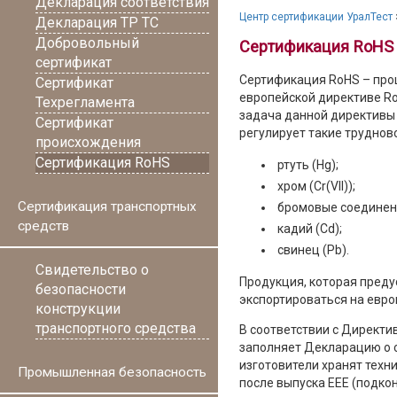
Декларация соответствия
Центр сертификации УралТест
Декларация ТР ТС
Добровольный
Сертификация RoHS
сертификат
Сертификация RoHS – про
Сертификат
европейской директиве Ro
Техрегламента
задача данной директивы 
Сертификат
регулирует такие трудно
происхождения
Сертификация RoHS
ртуть (Hg);
хром (Cr(VII));
Сертификация транспортных
бромовые соединен
средств
кадий (Cd);
свинец (Pb).
Свидетельство о
Продукция, которая преду
безопасности
экспортироваться на евро
конструкции
транспортного средства
В соответствии с Директи
заполняет Декларацию о с
изготовители хранят техн
Промышленная безопасность
после выпуска EEE (подко