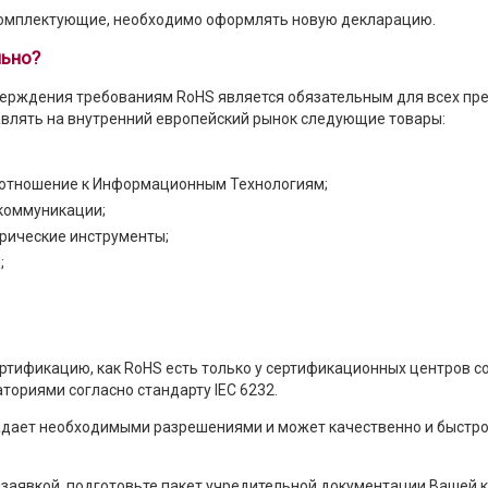
 комплектующие, необходимо оформлять новую декларацию.
льно?
ерждения требованиям RoHS является обязательным для всех пр
авлять на внутренний европейский рынок следующие товары:
отношение к Информационным Технологиям;
коммуникации;
рические инструменты;
;
ртификацию, как RoHS есть только у сертификационных центров 
ориями согласно стандарту IEC 6232.
адает необходимыми разрешениями и может качественно и быстр
с заявкой, подготовьте пакет учредительной документации Вашей 