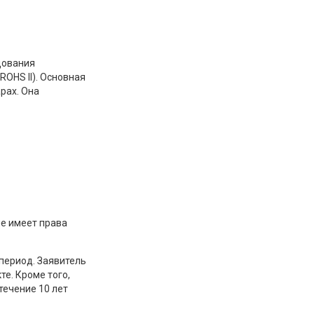
дования
ROHS II). Основная
рах. Она
не имеет права
 период. Заявитель
е. Кроме того,
течение 10 лет