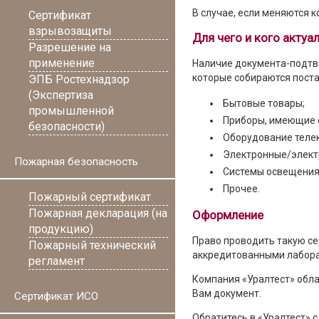
В случае, если меняются
Сертификат
взрывозащиты
Для чего и кого актуа
Разрешение на
применение
Наличие документа-подтв
которые собираются пост
ЭПБ Ростехнадзор
(Экспертиза
Бытовые товары;
промышленной
Приборы, имеющие 
безопасности)
Оборудование теле
Электронные/элект
Пожарная безопасность
Системы освещения
Прочее.
Пожарный сертификат
Пожарная декларация (на
Оформление
продукцию)
Право проводить такую се
Пожарный технический
аккредитованными лаборат
регламент
Компания «Уралтест» обл
Вам документ.
Сертификат ИСО
Обратитесь в «Уралтест» 