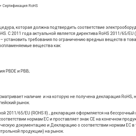
> Сертификация RoHS
цедура, которая должна подтвердить соответствие электрообору
HS. С 2011 года актуальной является директива RoHS 2011/65/EU (
– установить требования по ограничению вредных веществ в това
воспламеняемые вещества как:
ия PBDE и PBB;
сматривает наличие и на которую не получена декларация RoHS, 
пейский рынок.
вой 2011/65/EU (ROHS II) , декларация оформляется на бессрочный
оответствии нормам ЕС и проставляет знак СЕ на конечном продукт
ическую документацию и Декларацию о соответствии нормам ЕС в 
нтрольной продукции) на рынок.