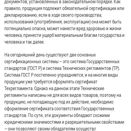
документов, установленных в законодательном порядке. Как
правило, продукция подлежит обязательной сертификации или
Для добровольной сертификации продуктов
декларированию, если в ходе своего производства,
органического производства разработан
использования (употребления, эксплуатации) она может быть
новый национальный стандарт
потенциально опасна, может нанести вред здоровью и жизни
человека, принести ущерб материальным благам государства и
Август 26, 2016
человека и так далее.
Новости
На сегодняшний день существуют две основных
Для добровольной сертификации продуктов органического
сертификационных системы – это система Государственных
производства разработан новый национальный стандарт — ГОСТ
стандартов (ГОСТ Р) и система Технических регламентов (ТР).
Р 57022-2016 «Продукция органического производства. Порядок
Система ГОСТ Р постепенно упраздняется, и на многие виды
проведения добровольной сертификации». Его применение
продукции уже требуется оформлять сертификат
позволит предпринимателям (производителям и поставщикам)
Техрегламента. Однако на данном этапе Технические
повысить имидж собственной компании и укрепить
регламенты написаны не для всех видов товаров, поэтому на
конкурентоспособность товара на рынке. Новый ГОСТ должен
продукцию, не попадающую под их действие, необходимо
вступить в силу с начала 2017 года. Разработка нового
оформление сертификата соответствия Государственных
госстандарта осуществлялась на основе ранее […]
стандартов. По сути, эти документы обладают схожими
юридическими значимостями и разрешительными свойствами
– они позволяют своим обладателям осуществлять законное