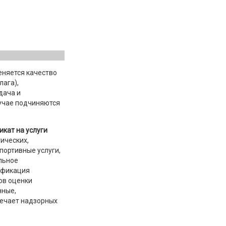
меняется качество
лага),
дача и
учае подчиняются
икат на услуги
ических,
портивные услуги,
ельное
тификация
ов оценки
нные,
вечает надзорных