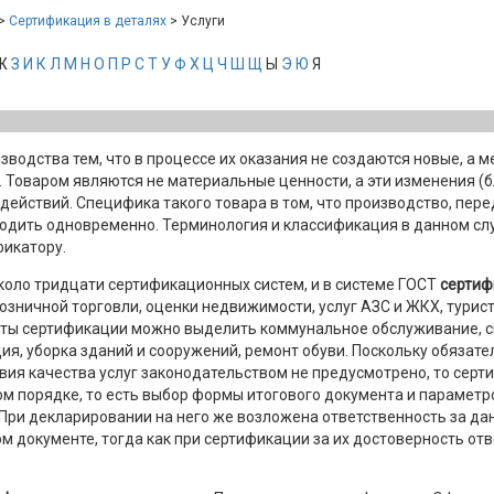
>
Сертификация в деталях
> Услуги
Ж
З
И
К
Л
М
Н
О
П
Р
С
Т
У
Ф
Х
Ц
Ч
Ш
Щ
Ы
Э
Ю
Я
зводства тем, что в процессе их оказания не создаются новые, а 
Товаром являются не материальные ценности, а эти изменения (б
ействий. Специфика такого товара в том, что производство, пере
ходить одновременно. Терминология и классификация в данном сл
икатору.
около тридцати сертификационных систем, и в системе ГОСТ
сертиф
озничной торговли, оценки недвижимости, услуг АЗС и ЖКХ, турист
кты сертификации можно выделить коммунальное обслуживание, с
ия, уборка зданий и сооружений, ремонт обуви. Поскольку обязат
ия качества услуг законодательством не предусмотрено, то сер
м порядке, то есть выбор формы итогового документа и параметр
При декларировании на него же возложена ответственность за да
м документе, тогда как при сертификации за их достоверность от