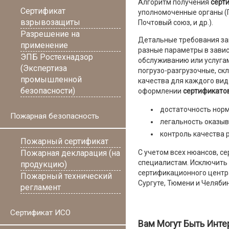
Алгоритм получения
серти
Сертификат
уполномоченные органы (Г
взрывозащиты
Почтовый союз, и др.).
Разрешение на
Детальные требования зав
применение
разные параметры в завис
ЭПБ Ростехнадзор
обслуживанию или услугам
(Экспертиза
погрузо-разгрузочные, ск
промышленной
качества для каждого вид
безопасности)
оформлении
сертификатов
достаточность норм
Пожарная безопасность
легальность оказыв
контроль качества 
Пожарный сертификат
Пожарная декларация (на
С учетом всех нюансов, с
специалистам. Исключить
продукцию)
сертификационного центра
Пожарный технический
Сургуте, Тюмени и Челябин
регламент
Сертификат ИСО
Вам Могут Быть Инте