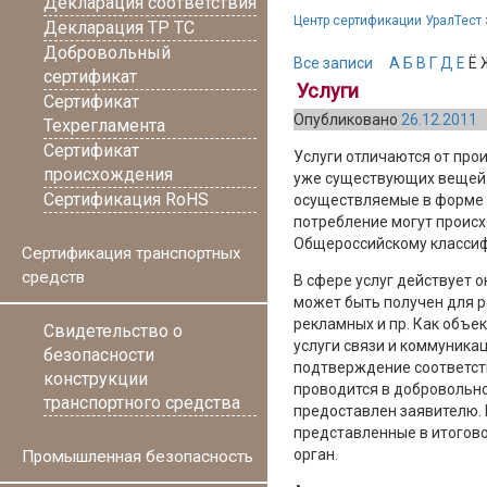
Декларация соответствия
Центр сертификации УралТест
Декларация ТР ТС
Добровольный
Все записи
А
Б
В
Г
Д
Е
Ё 
сертификат
Услуги
Сертификат
Опубликовано
26.12.2011
Техрегламента
Сертификат
Услуги отличаются от прои
происхождения
уже существующих вещей. 
Сертификация RoHS
осуществляемые в форме д
потребление могут проис
Общероссийскому классиф
Сертификация транспортных
средств
В сфере услуг действует 
может быть получен для р
рекламных и пр. Как объе
Свидетельство о
услуги связи и коммуникац
безопасности
подтверждение соответств
конструкции
проводится в добровольно
транспортного средства
предоставлен заявителю. 
представленные в итогово
орган.
Промышленная безопасность