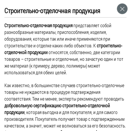
ГОСТ 23166-99 «Блоки оконные. Общие
Строительно-отделочная продукция
технические условия» подвергся
Строительно-отделочная продукция
представляет собой
изменениям
разнообразные материалы, приспособления, изделия,
Сентябрь 01, 2016
оборудования, которые так или иначе применяются при
Новости
строительстве и отделке каких-либо объектов. К
строительно-
отделочной продукции
относятся, собственно, две категории
ГОСТ 23166-99 «Блоки оконные. Общие технические условия»
товаров – строительные и отделочные, но зачастую один и тот
подвергся изменениям – в него добавлены два новых
же материал (к примеру, дерево, полимеры) может
требования. В первую очередь, все оконные блоки должны быть
использоваться для обеих целей.
оснащены системой параллельно-выдвижного открывания, что
позволит проветривать используемое помещения путем
Как известно, в большинстве случаев строительно-отделочные
образования небольшой щели по периметру всего оконного
товары не нуждаются в процедуре подтверждения
блока. Кроме этого, каждое окно должно быть укомплектовано
соответствия. Тем не менее, эксперты рекомендуют проводить
замком безопасности, применение которого будет блокировать
добровольную сертификацию строительно-отделочной
[…]
продукции
, которая выгодна и для покупателя, и для самого
производителя. Покупатель получает товар с подтвержденным
качеством, а значит, может не волноваться за его безопасность.