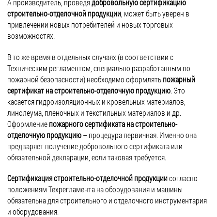
А производитель, проведя
добровольную сертификацию
строительно-отделочной продукции
, может быть уверен в
Для добровольной сертификации продуктов
привлечении новых потребителей и новых торговых
органического производства разработан
возможностях.
новый национальный стандарт
В то же время в отдельных случаях (в соответствии с
Август 26, 2016
Техническим регламентом, специально разработанным по
Новости
пожарной безопасности) необходимо оформлять
пожарный
сертификат на строительно-отделочную продукцию
. Это
Для добровольной сертификации продуктов органического
касается гидроизоляционных и кровельных материалов,
производства разработан новый национальный стандарт — ГОСТ
линолеума, пленочных и текстильных материалов и др.
Р 57022-2016 «Продукция органического производства. Порядок
Оформление
пожарного сертификата на строительно-
проведения добровольной сертификации». Его применение
отделочную продукцию
– процедура первичная. Именно она
позволит предпринимателям (производителям и поставщикам)
предваряет получение добровольного сертификата или
повысить имидж собственной компании и укрепить
обязательной декларации, если таковая требуется.
конкурентоспособность товара на рынке. Новый ГОСТ должен
вступить в силу с начала 2017 года. Разработка нового
Сертификация строительно-отделочной продукции
согласно
госстандарта осуществлялась на основе ранее […]
положениям Техрегламента на оборудования и машины
обязательна для строительного и отделочного инструментария
и оборудования.