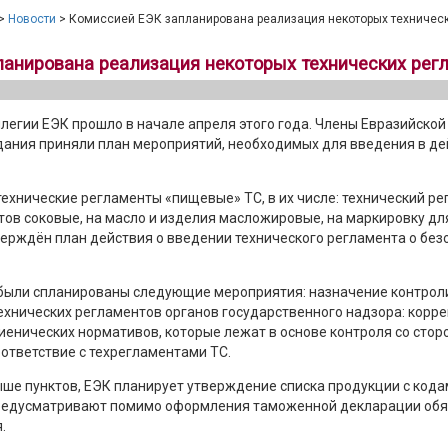
>
Новости
> Комиссией ЕЭК запланирована реализация некоторых техничес
анирована реализация некоторых технических рег
егии ЕЭК прошло в начале апреля этого года. Члены Евразийско
дания приняли план мероприятий, необходимых для введения в де
ехнические регламенты «пищевые» ТС, в их числе: технический рег
тов соковые, на масло и изделия масложировые, на маркировку дл
верждён план действия о введении технического регламента о без
были спланированы следующие мероприятия: назначение контро
хнических регламентов органов государственного надзора: корре
иенических нормативов, которые лежат в основе контроля со сторо
оответствие с техрегламентами ТС.
ше пунктов, ЕЭК планирует утверждение списка продукции с код
предусматривают помимо оформления таможенной декларации об
.