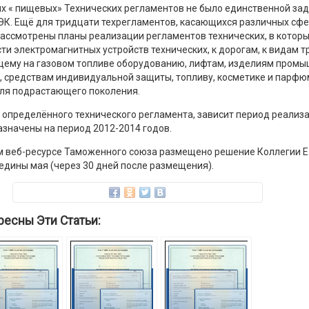
х « пищевых» Технических регламентов не было единственной за
ЭК. Ещё для тридцати техрегламентов, касающихся различных сфе
рассмотрены планы реализации регламентов технических, в котор
ти электромагнитных устройств технических, к дорогам, к видам т
ему на газовом топливе оборудованию, лифтам, изделиям промыш
 средствам индивидуальной защиты, топливу, косметике и парфюм
ля подрастающего поколения.
у определённого технического регламента, зависит период реализа
азначены на период 2012-2014 годов.
м веб-ресурсе Таможенного союза размещено решение Коллегии Е
едины мая (через 30 дней после размещения).
ресны Эти Статьи: