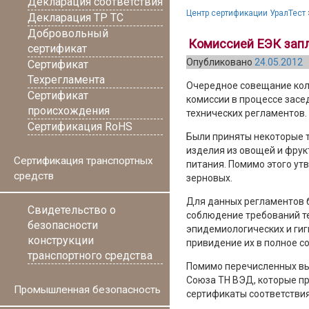
Декларация соответствия
Центр сертификации УралТест
Декларация ТР ТС
Добровольный
Комиссией ЕЭК запл
сертификат
Опубликовано
24.05.2012
Сертификат
Техрегламента
Очередное совещание колл
Сертификат
комиссии в процессе засе
происхождения
технических регламентов.
Сертификация RoHS
Были приняты некоторые т
изделия из овощей и фрук
Сертификация транспортных
питания. Помимо этого ут
средств
зерновых.
Для данных регламентов 
Свидетельство о
соблюдение требований те
безопасности
эпидемиологических и гиг
конструкции
привидение их в полное с
транспортного средства
Помимо перечисленных вы
Союза ТН ВЭД, которые 
Промышленная безопасность
сертификаты соответствия