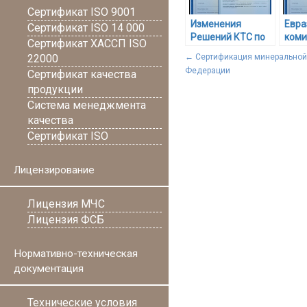
Сертификат ISO 9001
Изменения
Евра
Сертификат ISO 14 000
Решений КТС по
коми
Сертификат ХАССП ISO
принятию
прин
22000
←
Сертификация минеральной
технических
техн
Федерации
Сертификат качества
регламентов
регл
продукции
Таможенного
союза
Система менеджмента
качества
Сертификат ISO
Лицензирование
Лицензия МЧС
Лицензия ФСБ
Нормативно-техническая
документация
Технические условия