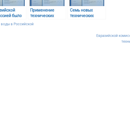
зийской
Применение
Семь новых
ссией было
технических
технических
ято три
регламентов
регламентов
 воды в Российской
ических
Таможенного
станут
амента
союза
действительны в
Евразийской комисс
государствами
нынешнем году
техн
СНГ