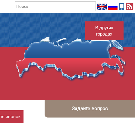
В других
городах
Задайте вопрос
те звонок