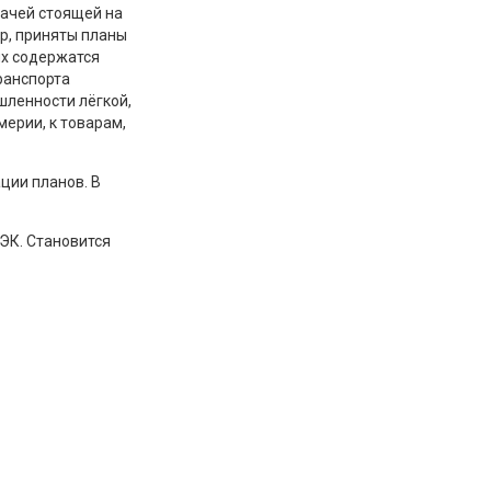
дачей стоящей на
р, приняты планы
ых содержатся
ранспорта
ленности лёгкой,
ерии, к товарам,
ции планов. В
ЭК. Становится