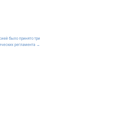
ией было принято три
ических регламента
→