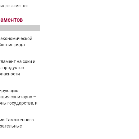
ких регламентов
ламентов
й экономической
йствие ряда
ламент на соки и
я продуктов
опасности
лирующих
кция санитарно –
ны государства, и
ами Таможенного
язательные