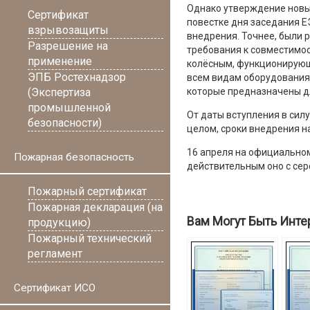
Однако утверждение новы
Сертификат
повестке дня заседания Е
взрывозащиты
внедрения. Точнее, были 
Разрешение на
требования к совместимос
применение
колёсным, функционирующ
ЭПБ Ростехнадзор
всем видам оборудования,
(Экспертиза
которые предназначены д
промышленной
От даты вступления в сил
безопасности)
целом, сроки внедрения н
16 апреля на официально
Пожарная безопасность
действительным оно с сер
Пожарный сертификат
Пожарная декларация (на
Вам Могут Быть Инте
продукцию)
Пожарный технический
регламент
Сертификат ИСО