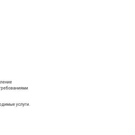
ление
 требованиями
одимые услуги.