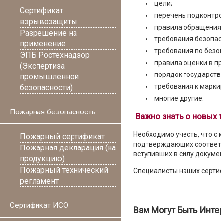
цели;
Сертификат
перечень подконтр
взрывозащиты
правила обращения 
Разрешение на
требования безопас
применение
требования по безо
ЭПБ Ростехнадзор
правила оценки в п
(Экспертиза
порядок государств
промышленной
требования к марки
безопасности)
многие другие.
Пожарная безопасность
Важно знать о новых 
Необходимо учесть, что с
Пожарный сертификат
подтверждающих соответс
Пожарная декларация (на
вступивших в силу докуме
продукцию)
Пожарный технический
Специалисты наших сертиф
регламент
Сертификат ИСО
Вам Могут Быть Инте