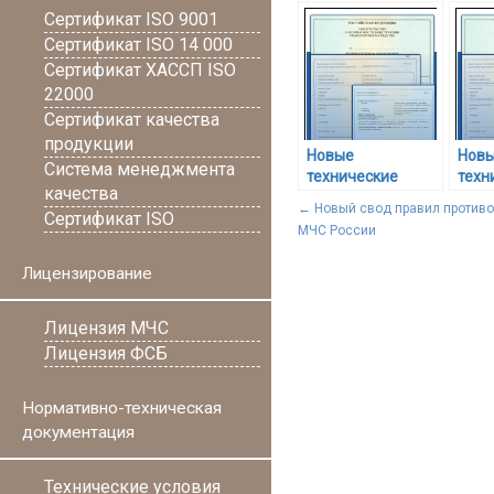
Сертификат ISO 9001
Сертификат ISO 14 000
Сертификат ХАССП ISO
22000
Сертификат качества
продукции
Новые
Нов
Система менеджмента
технические
техн
качества
регламенты на
регл
←
Новый свод правил противо
Сертификат ISO
взрывчатые
моло
МЧС России
вещества и
нача
мебель вступили
дейс
Лицензирование
в силу
мая
Лицензия МЧС
Лицензия ФСБ
Нормативно-техническая
документация
Технические условия