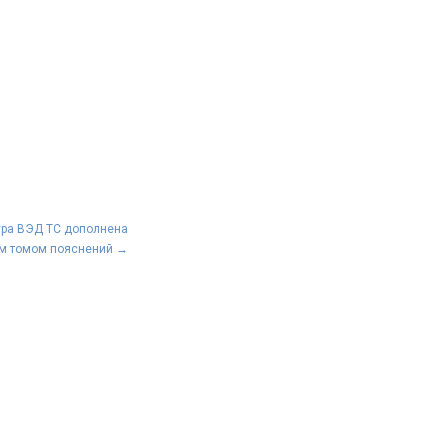
ура ВЭД ТС дополнена
м томом пояснений
→