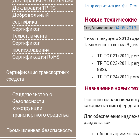
Декларация соответствия
Центр сертификации УралТест
Декларация ТР ТС
Добровольный
Новые технические 
сертификат
Опубликовано
04.06.2013
Сертификат
Техрегламента
1 июля текущего 2013 год
Сертификат
Таможенного союза 9 декаб
происхождения
ТР ТС 021/2011, ре
Сертификация RoHS
ТР ТС 023/2011, ре
882);
Сертификация транспортных
ТР ТС 024/2011 ре
средств
Назначение новых те
Свидетельство о
Главным назначением вст
безопасности
каждому из них сфер деят
конструкции
транспортного средства
Для обеспечения надлежа
разделы, как:
Промышленная безопасность
область применения