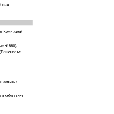
3 года
ые Комиссией
ие № 880);
 (Решение №
нтрольных
 в себя такие