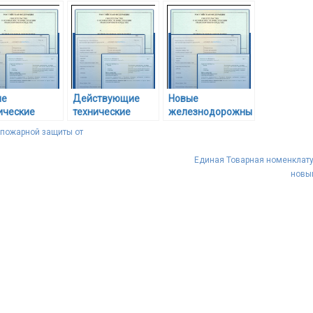
ые
Действующие
Новые
ические
технические
железнодорожные
аменты на
регламенты
технические
пожарной защиты от
ко и мясо
регламенты
ли
начали
Единая Товарная номенклат
твовать с 1
действовать в
новы
странах ТС