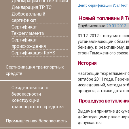
Декларация соответствия
Центр сертификации УралТест
Декларация ТР ТС
Добровольный
Новый топливный Т
сертификат
Опубликовано
29.01.2013
Сертификат
Техрегламента
31.12. 2012 г. вступил в 
Сертификат
устанавливающий обязате
происхождения
бензину, к реактивному, 
Сертификация RoHS
стран Таможенного союза
История
Сертификация транспортных
средств
Настоящий техрегламент 
октябре 2011 года. Переч
исследований, методы от
Свидетельство о
продукта, а также дата в
безопасности
конструкции
Процедура вступлени
транспортного средства
Выдача и принятие докум
действующими ранее норм
Промышленная безопасность
допускается.