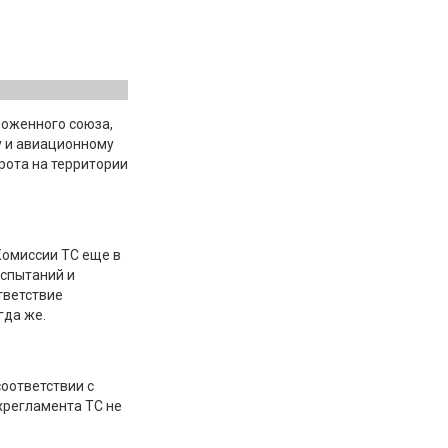
моженного союза,
у и авиационному
рота на территории
Комиссии ТС еще в
испытаний и
тветствие
гда же.
оответствии с
хрегламента ТС не