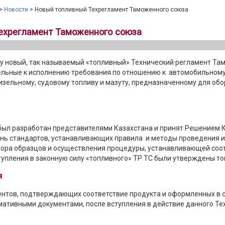
>
Новости
> Новый топливный Техрегламент Таможенного союза
ехрегламент Таможенного союза
силу новый, так называемый «топливный» Технический регламент Та
льные к исполнению требования по отношению к автомобильном
дизельному, судовому топливу и мазуту, предназначенному для обо
.
был разработан представителями Казахстана и принят Решением 
ень стандартов, устанавливающих правила и методы проведения 
бора образцов и осуществления процедуры, устанавливающей соо
ступления в законную силу «топливного» ТР ТС были утверждены то
я
ентов, подтверждающих соответствие продукта и оформленных в с
ативными документами, после вступления в действие данного Те