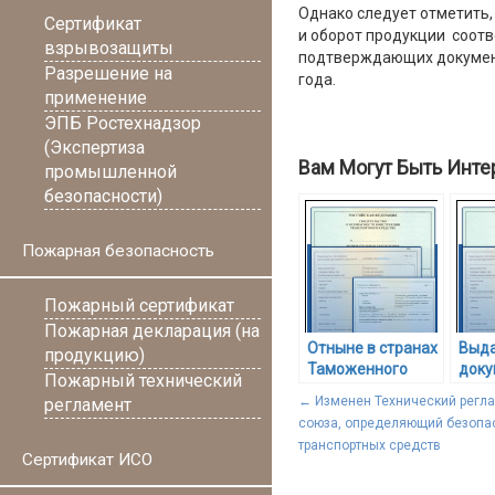
Однако следует отметить,
Сертификат
и оборот продукции соот
взрывозащиты
подтверждающих документо
Разрешение на
года.
применение
ЭПБ Ростехнадзор
(Экспертиза
Вам Могут Быть Инте
промышленной
безопасности)
Пожарная безопасность
Пожарный сертификат
Пожарная декларация (на
Отныне в странах
Выда
продукцию)
Таможенного
доку
Пожарный технический
союза действуют
терр
←
Изменен Технический регл
регламент
единые
Там
союза, определяющий безопа
подтверждающие
союз
транспортных средств
документы
Сертификат ИСО