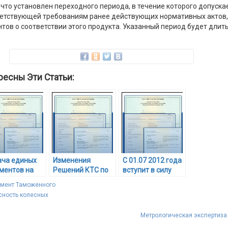
 что установлен переходного периода, в течение которого допуска
ветствующей требованиям ранее действующих нормативных актов,
в о соответствии этого продукта. Указанный период будет длить
ресны Эти Статьи:
ча единых
Изменения
С 01.07 2012 года
ментов на
Решений КТС по
вступит в силу
итории всего
принятию
техрегламент о
амент Таможенного
оженного
технических
продукции лёгкой
сность колесных
а
регламентов
промышленности
Таможенного
Метрологическая экспертиза
союза