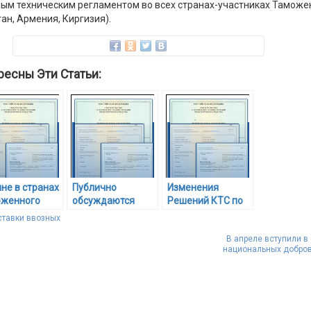
ным техническим регламентом во всех странах-участниках Таможе
тан, Армения, Киргизия).
ресны Эти Статьи:
не в странах
Публично
Изменения
оженного
обсуждаются
Решений КТС по
а действуют
проекты
принятию
ставки ввозных
ные
изменений для
технических
В апреле вступили в
тверждающие
новых
регламентов
национальных добро
менты
технических
Таможенного
регламентов
союза
Таможенного
союза