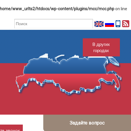
/home/www_urlts2/htdocs/wp-content/plugins/mcc/mcc.php
on line
В других
городах
Задайте вопрос
те звонок