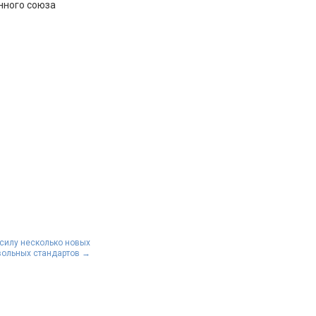
нного союза
 силу несколько новых
вольных стандартов
→