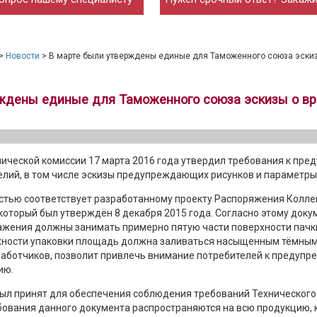
>
Новости
> В марте были утверждены единые для Таможенного союза эскиз
ждены единые для Таможенного союза эскизы о вр
мической комиссии 17 марта 2016 года утвердил требования к п
лий, в том числе эскизы предупреждающих рисунков и параметры
стью соответствует разработанному проекту Распоряжения Колле
который был утверждён 8 декабря 2015 года. Согласно этому доку
ения должны занимать примерно пятую части поверхности пачки.
хности упаковки площадь должна заливаться насыщенным тёмным
зработчиков, позволит привлечь внимание потребителей к предуп
ию.
ыл принят для обеспечения соблюдения требований Технического
бования данного документа распространяются на всю продукцию, 