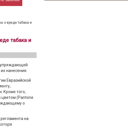
ы о вреде табака и
еде табака и
редупреждающей
 их нанесения.
гии Евразийской
менту,
 Кроме того,
 цветом (Pantone
реждающему о
 регламента на
которя