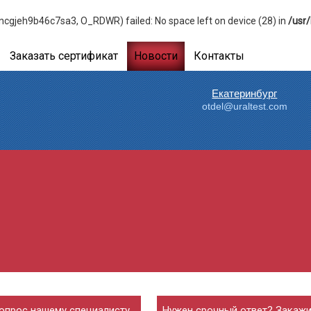
gjeh9b46c7sa3, O_RDWR) failed: No space left on device (28) in
/usr
Заказать сертификат
Новости
Контакты
Екатеринбург
otdel@uraltest.com
опрос нашему специалисту
Нужен срочный ответ? Закажи