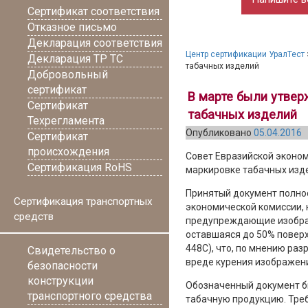
Сертификат соответствия
Отказное письмо
Декларация соответствия
Центр сертификации УралТест
Декларация ТР ТС
табачных изделий
Добровольный
сертификат
В марте были утвер
Сертификат
табачных изделий
Техрегламента
Опубликовано
05.04.2016
Сертификат
происхождения
Совет Евразийской эконо
Сертификация RoHS
маркировке табачных изде
Принятый документ полно
Сертификация транспортных
экономической комиссии, 
средств
предупреждающие изображ
оставшаяся до 50% повер
448С), что, по мнению ра
Свидетельство о
вреде курения изображен
безопасности
конструкции
Обозначенный документ б
транспортного средства
табачную продукцию. Тре