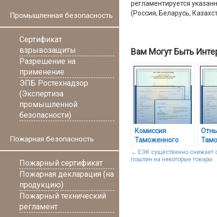
регламентируется указан
(Россия, Беларусь, Казахс
Промышленная безопасность
Сертификат
взрывозащиты
Вам Могут Быть Инте
Разрешение на
применение
ЭПБ Ростехнадзор
(Экспертиза
промышленной
безопасности)
Комиссия
Отны
Пожарная безопасность
Таможенного
Там
союза
союз
←
ЕЭК существенно снижает 
прекратила своё
еди
пошлин на некоторые товары
Пожарный сертификат
существование с
под
Пожарная декларация (на
первого ноября
доку
продукцию)
2012 года
Пожарный технический
регламент