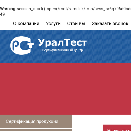
Warning
: session_start(): open(/mnt/ramdisk/tmp/sess_or6q796d0odnc
49
О компании
Услуги
Отзывы
Заказать звонок
Сертификация продукции
Напишите в