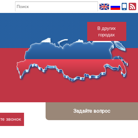
В других
городах
Задайте вопрос
те звонок